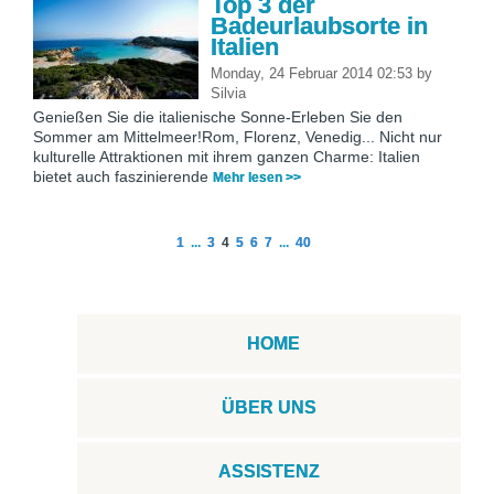
Top 3 der
Badeurlaubsorte in
Italien
Monday, 24 Februar 2014 02:53
by
Silvia
Genießen Sie die italienische Sonne-Erleben Sie den
Sommer am Mittelmeer!Rom, Florenz, Venedig... Nicht nur
kulturelle Attraktionen mit ihrem ganzen Charme: Italien
bietet auch faszinierende
Mehr lesen >>
1
...
3
4
5
6
7
...
40
HOME
ÜBER UNS
ASSISTENZ