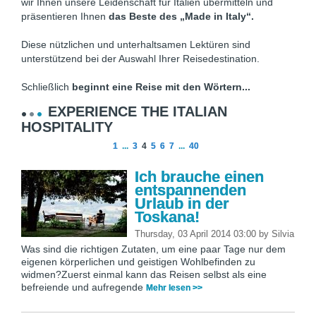
wir Ihnen unsere Leidenschaft für Italien übermitteln und
präsentieren Ihnen
das Beste des „Made in Italy“.
Diese nützlichen und unterhaltsamen Lektüren sind
unterstützend bei der Auswahl Ihrer Reisedestination.
Schließlich
beginnt eine Reise mit den Wörtern...
EXPERIENCE THE ITALIAN
HOSPITALITY
1
...
3
4
5
6
7
...
40
Ich brauche einen
entspannenden
Urlaub in der
Toskana!
Thursday, 03 April 2014 03:00
by
Silvia
Was sind die richtigen Zutaten, um eine paar Tage nur dem
eigenen körperlichen und geistigen Wohlbefinden zu
widmen?Zuerst einmal kann das Reisen selbst als eine
befreiende und aufregende
Mehr lesen >>