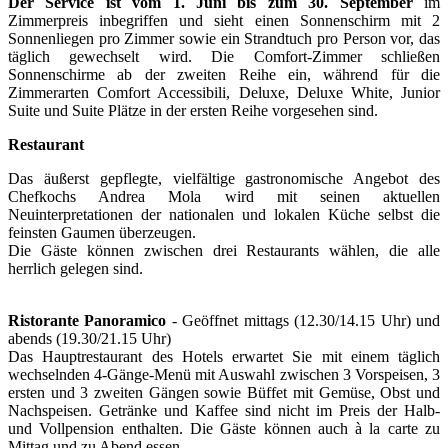
Der Service ist vom 1. Juni bis zum 30. September
im
Zimmerpreis inbegriffen und sieht einen Sonnenschirm mit 2
Sonnenliegen pro Zimmer sowie ein Strandtuch pro Person vor, das
täglich gewechselt wird. Die Comfort-Zimmer schließen
Sonnenschirme ab der zweiten Reihe ein, während für die
Zimmerarten Comfort Accessibili, Deluxe, Deluxe White, Junior
Suite und Suite Plätze in der ersten Reihe vorgesehen sind.
Restaurant
Das äußerst gepflegte, vielfältige gastronomische Angebot des
Chefkochs Andrea Mola wird mit seinen aktuellen
Neuinterpretationen der nationalen und lokalen Küche selbst die
feinsten Gaumen überzeugen.
Die Gäste können zwischen drei Restaurants wählen, die alle
herrlich gelegen sind.
Ristorante Panoramico
- Geöffnet mittags (12.30/14.15 Uhr) und
abends (19.30/21.15 Uhr)
Das Hauptrestaurant des Hotels erwartet Sie mit einem täglich
wechselnden 4-Gänge-Menü mit Auswahl zwischen 3 Vorspeisen, 3
ersten und 3 zweiten Gängen sowie Büffet mit Gemüse, Obst und
Nachspeisen. Getränke und Kaffee sind nicht im Preis der Halb-
und Vollpension enthalten. Die Gäste können auch à la carte zu
Mittag und zu Abend essen.