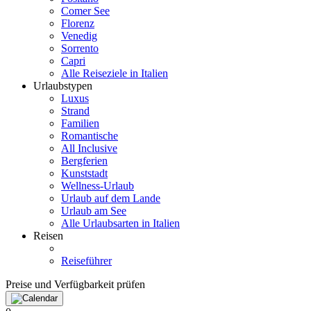
Comer See
Florenz
Venedig
Sorrento
Capri
Alle Reiseziele in Italien
Urlaubstypen
Luxus
Strand
Familien
Romantische
All Inclusive
Bergferien
Kunststadt
Wellness-Urlaub
Urlaub auf dem Lande
Urlaub am See
Alle Urlaubsarten in Italien
Reisen
Reiseführer
Preise und Verfügbarkeit prüfen