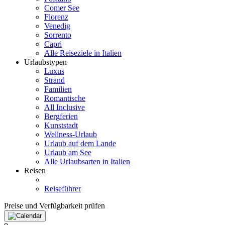
Comer See
Florenz
Venedig
Sorrento
Capri
Alle Reiseziele in Italien
Urlaubstypen
Luxus
Strand
Familien
Romantische
All Inclusive
Bergferien
Kunststadt
Wellness-Urlaub
Urlaub auf dem Lande
Urlaub am See
Alle Urlaubsarten in Italien
Reisen
Reiseführer
Preise und Verfügbarkeit prüfen