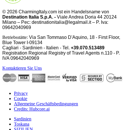
© 2026 CharmingItaly.com ist ein Handelsname von
Destination Italia S.p.A. -
Viale Andrea Doria 44 20124
Milano – Pec: destinationitalia@legalmail.it – P. Iva:
09642040969
Betriebsstätte:
Via San Tommaso D'Aquino, 18 - First Floor,
Blue Tower I-09134
Cagliari - Sardinien - Italien - Tel.
+39.070.513489
Registration Regional Registry of Travel Agents n.110 - P.
IVA
09642040969
Kontaktieren Sie Uns
Privacy
Cookie
Allgemeine Geschäftsbedingungen
Credits: Hubcore.ai
Sardinien
Toskana
SIZILIEN