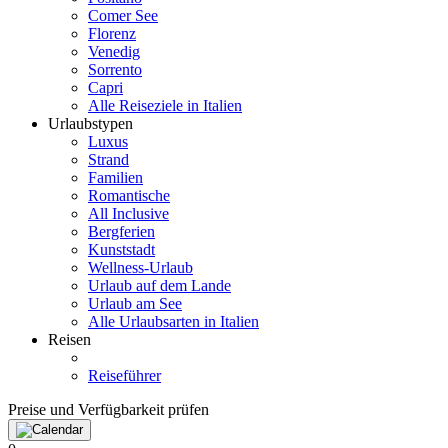
Comer See
Florenz
Venedig
Sorrento
Capri
Alle Reiseziele in Italien
Urlaubstypen
Luxus
Strand
Familien
Romantische
All Inclusive
Bergferien
Kunststadt
Wellness-Urlaub
Urlaub auf dem Lande
Urlaub am See
Alle Urlaubsarten in Italien
Reisen
Reiseführer
Preise und Verfügbarkeit prüfen