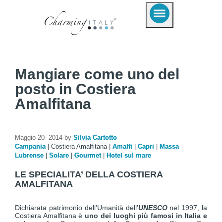
Mangiare come uno del
posto in Costiera
Amalfitana
Maggio 20 2014 by
Silvia Cartotto
Campania
|
Costiera Amalfitana
|
Amalfi
|
Capri
|
Massa
Lubrense
|
Solare
|
Gourmet
|
Hotel sul mare
LE SPECIALITA’ DELLA COSTIERA
AMALFITANA
Dichiarata patrimonio dell’Umanità dell’
UNESCO
nel 1997, la
Costiera Amalfitana è
uno dei luoghi più famosi in Italia e