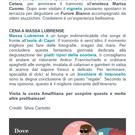
Cetara
, per ammirare il tramonto all’
enoteca Marisa
Cuomo
. Dopo aver visitato il
vigneto
possiamo spostarci in
terrazza per degustare un
Furore Bianco
accompagnato da
ottimi stuzzichini. Credetemi è un’esperienza bellissima.
CENA A MASSA LUBRENSE
Massa Lubrense
è un luogo indimenticabile che sorge di
fronte all’
isola di Capri
. Il tramonto è senz’altro il momento
migliore per fare delle fotografie, magari dal mare. Per
concludere questa fantastica giornata dedicata alla
degustazione dei
piatti tipici della costiera
, ti consigliamo
di andare al ristorante Antico Francischiello e ordinare
spaghetti alle vongole, insalata di calamari e gamberi in salsa
di arance dal sapore fresco e delicato. Per terminare,
specialità di dolci al limone e un
bicchiere di limoncello
sono la degna conclusione di un pasto “regale”. Secondo la
mia opinione, questo è il migliore ristorante dell’itinerario.
Visita la costa Amalfitana per scoprire queste e molte
altre prelibatezze!
Crediti
: Silvia Cartotto