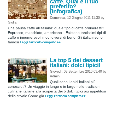
caffè. Qual è il tuo
preferito?
(Infografica)
Domenica, 12 Giugno 2011 11:30
by
Giulia
Una pausa caffè all’italiana: quale tipo di caffè ordineresti?
Espresso, macchiato, americano…Esistono tantissimi tipi di
caffè e innumerevoli modi diversi di berlo. Gli italiani sono
famosi
Leggi l'articolo completo >>
La top 5 dei dessert
italiani: dolci tipici!
Giovedì, 09 Settembre 2010 03:40
by
Admin
Quali sono i dolci italiani più
conosciuti? Un viaggio in lungo e in largo nelle tradizioni
culinarie italiane alla scoperta dei 5 dolci tipici più appetitosi
dello stivale.Come già
Leggi l'articolo completo >>