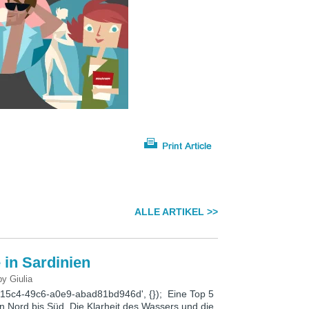
ALLE ARTIKEL >>
 in Sardinien
by
Giulia
1-15c4-49c6-a0e9-abad81bd946d', {}); Eine Top 5
n Nord bis Süd. Die Klarheit des Wassers und die