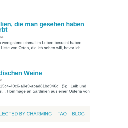
talien, die man gesehen haben
rbt
lia
man wenigstens einmal im Leben besucht haben
Liste von Orten, die ich sehen will, bevor ich
rdischen Weine
ia
1-15c4-49c6-a0e9-abad81bd946d', {}); Leib und
sel... Hommage an Sardinien aus einer Osteria von
LECTED BY CHARMING
FAQ
BLOG