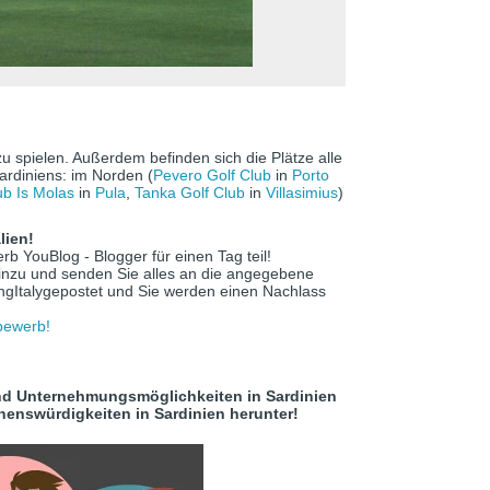
zu spielen. Außerdem befinden sich die Plätze alle
Sardiniens: im Norden (
Pevero Golf Club
in
Porto
ub Is Molas
in
Pula
,
Tanka Golf Club
in
Villasimius
)
lien!
 YouBlog - Blogger für einen Tag teil!
hinzu und senden Sie alles an die angegebene
ingItalygepostet und Sie werden einen Nachlass
tbewerb!
nd Unternehmungsmöglichkeiten in Sardinien
ehenswürdigkeiten in Sardinien herunter!