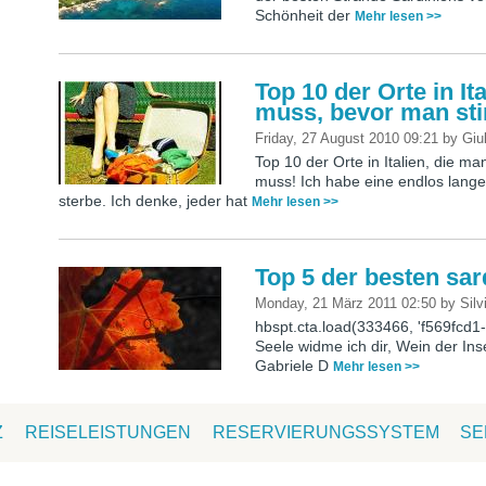
Schönheit der
Mehr lesen >>
Top 10 der Orte in I
muss, bevor man sti
Friday, 27 August 2010 09:21
by
Giu
Top 10 der Orte in Italien, die 
muss! Ich habe eine endlos lange 
sterbe. Ich denke, jeder hat
Mehr lesen >>
Top 5 der besten sa
Monday, 21 März 2011 02:50
by
Silv
hbspt.cta.load(333466, 'f569fcd
Seele widme ich dir, Wein der In
Gabriele D
Mehr lesen >>
Z
REISELEISTUNGEN
RESERVIERUNGSSYSTEM
SE