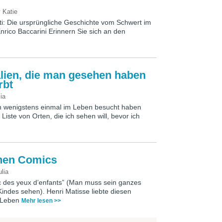
y
Katie
i: Die ursprüngliche Geschichte vom Schwert im
Enrico Baccarini Erinnern Sie sich an den
talien, die man gesehen haben
rbt
lia
man wenigstens einmal im Leben besucht haben
Liste von Orten, die ich sehen will, bevor ich
chen Comics
ulia
vec des yeux d’enfants” (Man muss sein ganzes
indes sehen). Henri Matisse liebte diesen
m Leben
Mehr lesen >>