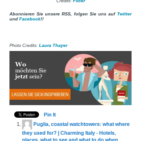
Credits:
Flickr
Abonnieren Sie unsere RSS, folgen Sie uns auf
Twitter
und
Facebook
!!
Photo Credits:
Laura Thayer
Pin It
Puglia, coastal watchtowers: what where
they used for? | Charming Italy - Hotels,
places, what to see and what to do when