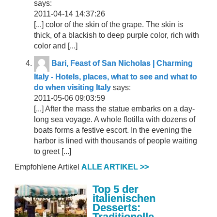
says:
2011-04-14 14:37:26
[...] color of the skin of the grape. The skin is
thick, of a blackish to deep purple color, rich with
color and [...]
Bari, Feast of San Nicholas | Charming
Italy - Hotels, places, what to see and what to
do when visiting Italy
says:
2011-05-06 09:03:59
[...] After the mass the statue embarks on a day-
long sea voyage. A whole flotilla with dozens of
boats forms a festive escort. In the evening the
harbor is lined with thousands of people waiting
to greet [...]
Empfohlene Artikel
ALLE ARTIKEL >>
Top 5 der
italienischen
Desserts:
Traditionelle