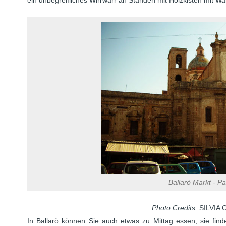
ein unbegreifliches Wirrwarr an Ständen mit Holzkisten mit War
Ballarò Markt - P
Photo Credits
: SILVI
In Ballarò können Sie auch etwas zu Mittag essen, sie find