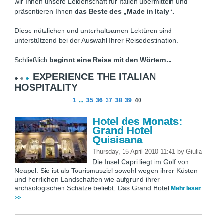
wir Ihnen unsere Leidenschaft für Italien übermitteln und
präsentieren Ihnen
das Beste des „Made in Italy“.
Diese nützlichen und unterhaltsamen Lektüren sind
unterstützend bei der Auswahl Ihrer Reisedestination.
Schließlich
beginnt eine Reise mit den Wörtern...
EXPERIENCE THE ITALIAN
HOSPITALITY
1
...
35
36
37
38
39
40
Hotel des Monats:
Grand Hotel
Quisisana
Thursday, 15 April 2010 11:41
by
Giulia
Die Insel Capri liegt im Golf von
Neapel. Sie ist als Tourismusziel sowohl wegen ihrer Küsten
und herrlichen Landschaften wie aufgrund ihrer
archäologischen Schätze beliebt. Das Grand Hotel
Mehr lesen
>>