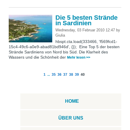
Die 5 besten Strände
in Sardinien
Wednesday, 03 Februar 2010 12:47
by
Giulia
hbspt.cta.load(333466, 'f569fcd1-
15c4-49c6-a0e9-abad81bd946d', {}); Eine Top 5 der besten
Strände Sardiniens von Nord bis Süd. Die Klarheit des
Wassers und die Schönheit der
Mehr lesen >>
1
...
35
36
37
38
39
40
HOME
ÜBER UNS