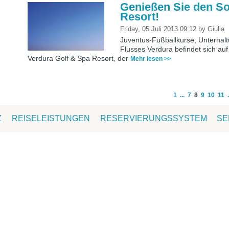
Genießen Sie den S
Resort!
Friday, 05 Juli 2013 09:12
by
Giulia
Juventus-Fußballkurse, Unterhalt
Flusses Verdura befindet sich a
Verdura Golf & Spa Resort, der
Mehr lesen >>
1
...
7
8
9
10
11
.
Z
REISELEISTUNGEN
RESERVIERUNGSSYSTEM
SE