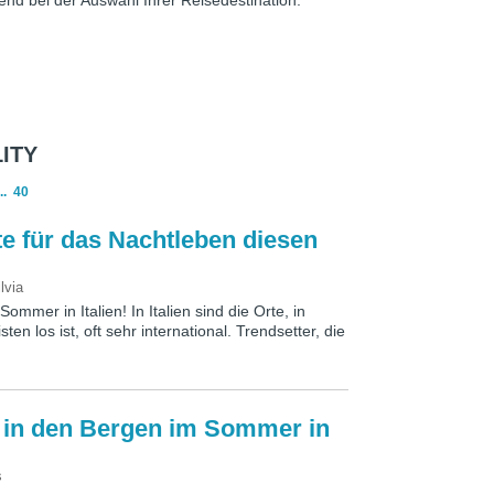
end bei der Auswahl Ihrer Reisedestination.
ITY
..
40
ste für das Nachtleben diesen
lvia
mmer in Italien! In Italien sind die Orte, in
 los ist, oft sehr international. Trendsetter, die
e in den Bergen im Sommer in
s