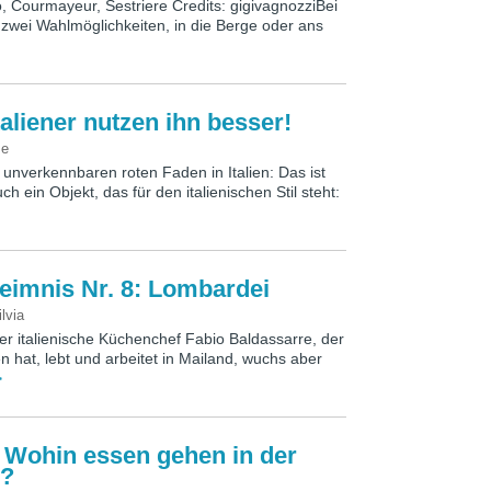
 Courmayeur, Sestriere Credits: gigivagnozziBei
 zwei Wahlmöglichkeiten, in die Berge oder ans
taliener nutzen ihn besser!
Me
n unverkennbaren roten Faden in Italien: Das ist
uch ein Objekt, das für den italienischen Stil steht:
heimnis Nr. 8: Lombardei
ilvia
er italienische Küchenchef Fabio Baldassarre, der
n hat, lebt und arbeitet in Mailand, wuchs aber
>
: Wohin essen gehen in der
i?