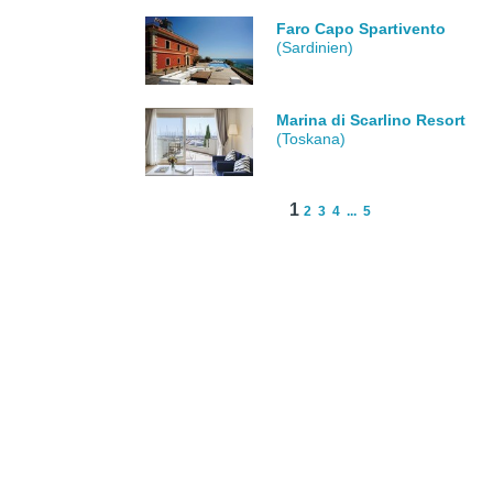
Faro Capo Spartivento
(Sardinien)
Marina di Scarlino Resort
(Toskana)
1
2
3
4
...
5