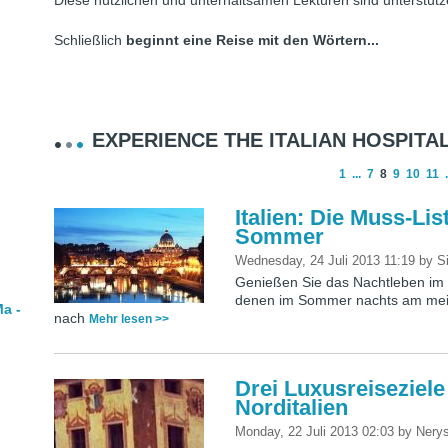
Diese nützlichen und unterhaltsamen Lektüren sind unterstütz
Schließlich
beginnt eine Reise mit den Wörtern...
EXPERIENCE THE ITALIAN HOSPITAL
1
...
7
8
9
10
11
.
Italien: Die Muss-Li
Sommer
Wednesday, 24 Juli 2013 11:19
by
Si
Genießen Sie das Nachtleben im So
denen im Sommer nachts am meisten
a -
nach
Mehr lesen >>
Drei Luxusreiseziel
Norditalien
Monday, 22 Juli 2013 02:03
by
Nery