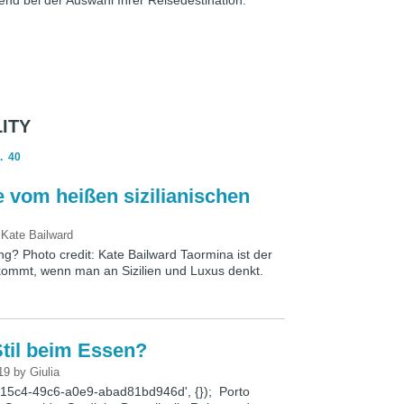
end bei der Auswahl Ihrer Reisedestination.
ITY
.
40
e vom heißen sizilianischen
y
Kate Bailward
g? Photo credit: Kate Bailward Taormina ist der
 kommt, wenn man an Sizilien und Luxus denkt.
Stil beim Essen?
:19
by
Giulia
1-15c4-49c6-a0e9-abad81bd946d', {}); Porto