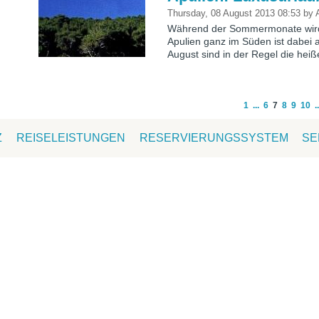
Thursday, 08 August 2013 08:53
by
Während der Sommermonate wird 
Apulien ganz im Süden ist dabei 
August sind in der Regel die hei
1
...
6
7
8
9
10
..
Z
REISELEISTUNGEN
RESERVIERUNGSSYSTEM
SE