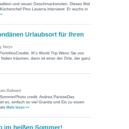
radition und neuen Geschmacksnoten. Dieses Mal
üchenchef Pino Lavarra interviewt. Er wuchs in
>>
ndänen Urlaubsort für Ihren
by
Nerys
rtofinoCredits: IK's World Trip Wenn Sie von
talien träumen, dann ist einer der Orte, der ganz
ate Bailward
m SommerPhoto credit: Andrea ParisseDas
st es, einfach so viel Granita und Eis zu essen
mals
Mehr lesen >>
ub im heißen Sommer!