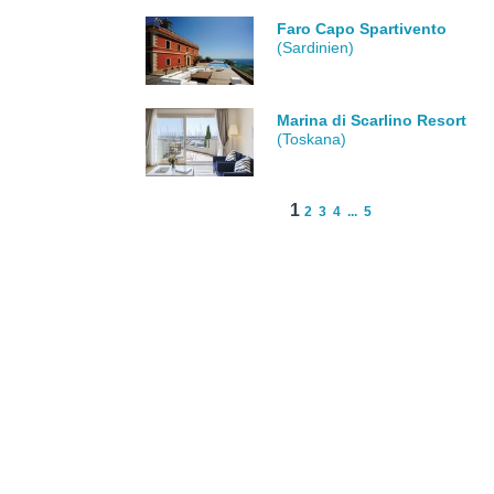
Faro Capo Spartivento
(Sardinien)
Marina di Scarlino Resort
(Toskana)
1
2
3
4
...
5