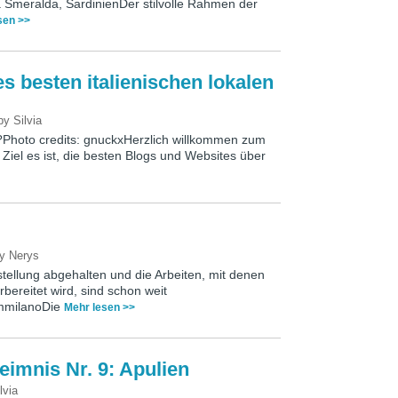
 Smeralda, SardinienDer stilvolle Rahmen der
sen >>
es besten italienischen lokalen
by
Silvia
?Photo credits: gnuckxHerzlich willkommen zum
Ziel es ist, die besten Blogs und Websites über
by
Nerys
stellung abgehalten und die Arbeiten, mit denen
rbereitet wird, sind schon weit
rammilanoDie
Mehr lesen >>
eimnis Nr. 9: Apulien
lvia