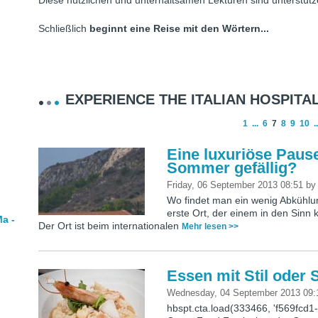
Diese nützlichen und unterhaltsamen Lektüren sind unterstütz
Schließlich
beginnt eine Reise mit den Wörtern...
EXPERIENCE THE ITALIAN HOSPITAL
1
...
6
7
8
9
10
..
Eine luxuriöse Paus
Sommer gefällig?
Friday, 06 September 2013 08:51
b
Wo findet man ein wenig Abkühlun
erste Ort, der einem in den Sinn
a -
Der Ort ist beim internationalen
Mehr lesen >>
Essen mit Stil oder 
Wednesday, 04 September 2013 09
hbspt.cta.load(333466, 'f569fcd