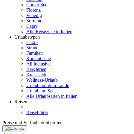
Comer See
Florenz
Venedig
Sorrento
Capri
Alle Reiseziele in Italien
Urlaubstypen
Luxus
Strand
Familien
Romantische
All Inclusive
Bergferien
Kunststadt
Wellness-Urlaub
Urlaub auf dem Lande
Urlaub am See
Alle Urlaubsarten in Italien
Reisen
Reiseführer
Preise und Verfügbarkeit prüfen