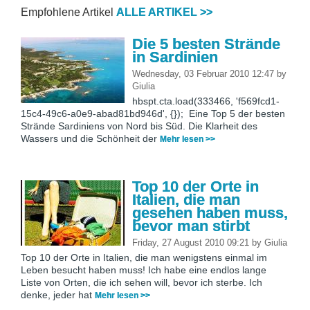
Empfohlene Artikel
ALLE ARTIKEL >>
Die 5 besten Strände
in Sardinien
Wednesday, 03 Februar 2010 12:47
by
Giulia
hbspt.cta.load(333466, 'f569fcd1-
15c4-49c6-a0e9-abad81bd946d', {}); Eine Top 5 der besten
Strände Sardiniens von Nord bis Süd. Die Klarheit des
Wassers und die Schönheit der
Mehr lesen >>
Top 10 der Orte in
Italien, die man
gesehen haben muss,
bevor man stirbt
Friday, 27 August 2010 09:21
by
Giulia
Top 10 der Orte in Italien, die man wenigstens einmal im
Leben besucht haben muss! Ich habe eine endlos lange
Liste von Orten, die ich sehen will, bevor ich sterbe. Ich
denke, jeder hat
Mehr lesen >>