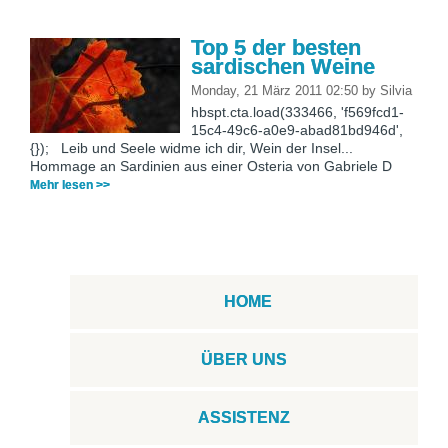
Top 5 der besten
sardischen Weine
Monday, 21 März 2011 02:50
by
Silvia
hbspt.cta.load(333466, 'f569fcd1-
15c4-49c6-a0e9-abad81bd946d',
{}); Leib und Seele widme ich dir, Wein der Insel...
Hommage an Sardinien aus einer Osteria von Gabriele D
Mehr lesen >>
HOME
ÜBER UNS
ASSISTENZ