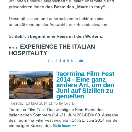
wir Ihnen unsere Leidenschaft für Italien übermitteln und
präsentieren Ihnen
das Beste des „Made in Italy“.
Diese nützlichen und unterhaltsamen Lektüren sind
unterstützend bei der Auswahl Ihrer Reisedestination.
Schließlich
beginnt eine Reise mit den Wörtern...
EXPERIENCE THE ITALIAN
HOSPITALITY
1
...
2
3
4
5
6
...
40
Taormina Film Fest
2014 - Eine ganz
andere Art, um den
Juni auf Sizilien zu
genießen
Tuesday, 13 MAI 2014 11:45
by
Silvia
Taormina Film Fest: Das wichtigste Kino-Event des
italienischen Sommers (14.-21. Juni 2014)Die 60. Ausgabe
des Taormina Film Fest wird vom 14.-21. Juni 2014 vor der
einmaligen Kulisse des
Mehr lesen >>