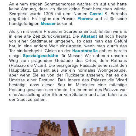
An einem trägen Sonntagmorgen wachte ich auf und hatte
keine Ahnung, dass ich diese kleine Stadt besuchen würde.
Scarperia wurde 1305 mit dem Namen
Castel
S. Barnaba
gegründet. Es liegt in der Provinz
Florenz
und ist für seine
handgefertigten
Messer
bekannt.
Als ich mit einem Freund in Scarperia eintraf, fühlten wir uns
in eine alte Zeit zurückversetzt. Die
Altstadt
ist noch heute
von einer Stadtmauer umgeben, so dass man das Gefühl
hat, in eine andere Welt einzutreten, wenn man durch das
Tor hindurchgeht. Gleich an der
Hauptstraße
gab es bereits
einige
Spezialgeschäfte
für Messer. Wir nahmen unseren
Weg zum prägenden Gebäude des Ortes, dem Rathaus
(Palazzo die Vicari). Die einzigartige Fassade beherrscht den
Hauptplatz. Es sieht aus wie ein normales Wohngebäude,
aber wenn Sie es von der Rückseite ansehen, hat es die
Umrisse einer Festung. Das Innere des Palazzo die Vicari
bestätigt, dass dieser Bau im Mittelalter eine mächtige
Festung gewesen sein könnte. Im Innenhof des Palazzo war
eine Ausstellung alter Bilder von Statuen und alter Tafeln aus
der Stadt zu sehen.