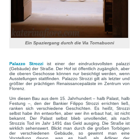
Ein Spaziergang durch die Via Tornabuoni
Palazzo Strozzi
ist einer der eindrucksvollsten palazzi
(Gebäude) der Straße. Der Hof ist öffentlich zugänglich, aber
die oberen Geschosse können nur besichtigt werden, wenn
Ausstellungen stattfinden. Palazzo Strozzi gilt als letzter und
größter der prächtigen Renaissancepaläste im Zentrum von
Florenz.
Um diesen Bau aus dem 15. Jahrhundert – halb Palast, halb
Festung –, den der Bankier Filippo Strozzi errichten ließ,
ranken sich verschiedene Geschichten. Es heißt, Strozzi
selbst habe ihn entworfen, aber wer ihn erbaut hat, ist nicht
bekannt. Der Palast selbst blieb unvollendet, als nach
Strozzis Tod im Jahr 1491 das Geld ausging. Die Straße ist
wirklich sehenswert. Blickt man durch die großen Torbögen
der verschiedenen Gebäude, so gewinnt man eine
Vorstellung davon, was es hieß, als Adliger der