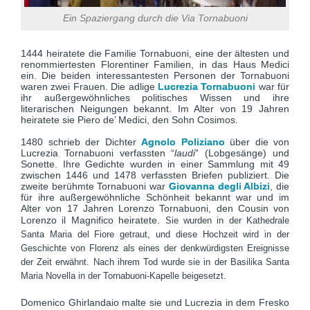
Ein Spaziergang durch die Via Tornabuoni
1444 heiratete die Familie Tornabuoni, eine der ältesten und
renommiertesten Florentiner Familien, in das Haus Medici
ein. Die beiden interessantesten Personen der Tornabuoni
waren zwei Frauen. Die adlige
Lucrezia Tornabuoni
war für
ihr außergewöhnliches politisches Wissen und ihre
literarischen Neigungen bekannt. Im Alter von 19 Jahren
heiratete sie Piero de’ Medici, den Sohn Cosimos.
1480 schrieb der Dichter
Agnolo Poliziano
über die von
Lucrezia Tornabuoni verfassten “
laudi
” (Lobgesänge) und
Sonette. Ihre Gedichte wurden in einer Sammlung mit 49
zwischen 1446 und 1478 verfassten Briefen publiziert. Die
zweite berühmte Tornabuoni war
Giovanna degli Albizi
, die
für ihre außergewöhnliche Schönheit bekannt war und im
Alter von 17 Jahren Lorenzo Tornabuoni, den Cousin von
Lorenzo il Magnifico heiratete.
Sie wurden in der Kathedrale
Santa Maria del Fiore getraut, und diese Hochzeit wird in der
Geschichte von Florenz als eines der denkwürdigsten Ereignisse
der Zeit erwähnt. Nach ihrem Tod wurde sie in der Basilika Santa
Maria Novella in der Tornabuoni-Kapelle beigesetzt.
Domenico Ghirlandaio malte sie und Lucrezia in dem Fresko