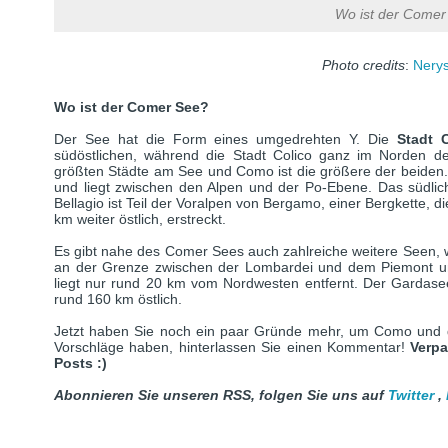
Wo ist der Comer
Photo credits
:
Nerys
Wo ist der Comer See?
Der See hat die Form eines umgedrehten Y. Die
Stadt
südöstlichen, während die Stadt Colico ganz im Norden d
größten Städte am See und Como ist die größere der beiden.
und liegt zwischen den Alpen und der Po-Ebene. Das südli
Bellagio ist Teil der Voralpen von Bergamo, einer Bergkette, d
km weiter östlich, erstreckt.
Es gibt nahe des Comer Sees auch zahlreiche weitere Seen, 
an der Grenze zwischen der Lombardei und dem Piemont un
liegt nur rund 20 km vom Nordwesten entfernt. Der Gardasee 
rund 160 km östlich.
Jetzt haben Sie noch ein paar Gründe mehr, um Como und 
Vorschläge haben, hinterlassen Sie einen Kommentar!
Verpa
Posts :)
Abonnieren Sie unseren RSS, folgen Sie uns auf
Twitter
,