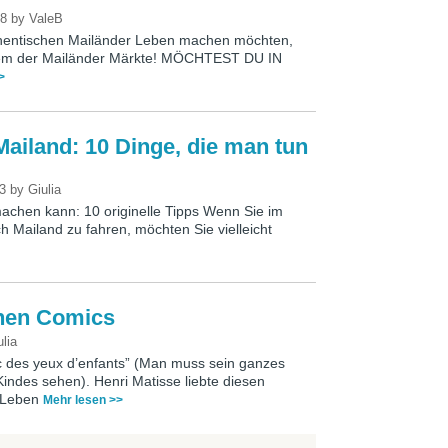
38
by
ValeB
thentischen Mailänder Leben machen möchten,
nem der Mailänder Märkte! MÖCHTEST DU IN
>
ailand: 10 Dinge, die man tun
13
by
Giulia
achen kann: 10 originelle Tipps Wenn Sie im
ch Mailand zu fahren, möchten Sie vielleicht
chen Comics
ulia
vec des yeux d’enfants” (Man muss sein ganzes
indes sehen). Henri Matisse liebte diesen
m Leben
Mehr lesen >>