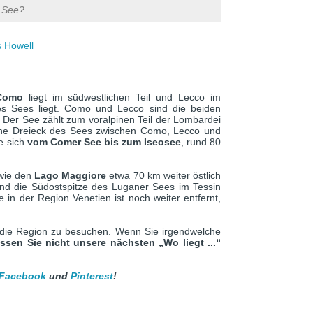
 See?
 Howell
 Como
liegt im südwestlichen Teil und Lecco im
es Sees liegt. Como und Lecco sind die beiden
 Der See zählt zum voralpinen Teil der Lombardei
che Dreieck des Sees zwischen Como, Lecco und
ie sich
vom Comer See bis zum Iseosee
, rund 80
wie den
Lago Maggiore
etwa 70 km weiter östlich
d die Südostspitze des Luganer Sees im Tessin
in der Region Venetien ist noch weiter entfernt,
die Region zu besuchen. Wenn Sie irgendwelche
ssen Sie nicht unsere nächsten „Wo liegt ...“
Facebook
und
Pinterest
!