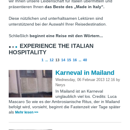
wir Ihnen unsere Leidenschaft für Italien übermitteln und
präsentieren Ihnen
das Beste des „Made in Italy“.
Diese nützlichen und unterhaltsamen Lektüren sind
unterstützend bei der Auswahl Ihrer Reisedestination.
Schließlich
beginnt eine Reise mit den Wörtern...
EXPERIENCE THE ITALIAN
HOSPITALITY
1
...
12
13
14
15
16
...
40
Karneval in Mailand
Wednesday, 06 Februar 2013 12:16
by
Nerys
In Mailand ist an Karneval
unglaublich viel los. Credits: Luca
Mascaro So wie es der Ambrosianische Ritus, der in Mailand
befolgt wird, vorsieht, beginnt die Fastenzeit vier Tage später
als
Mehr lesen >>