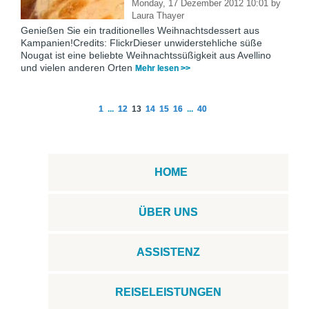
Monday, 17 Dezember 2012 10:01
by
Laura Thayer
Genießen Sie ein traditionelles Weihnachtsdessert aus
Kampanien!Credits: FlickrDieser unwiderstehliche süße
Nougat ist eine beliebte Weihnachtssüßigkeit aus Avellino
und vielen anderen Orten
Mehr lesen >>
1
...
12
13
14
15
16
...
40
HOME
ÜBER UNS
ASSISTENZ
REISELEISTUNGEN