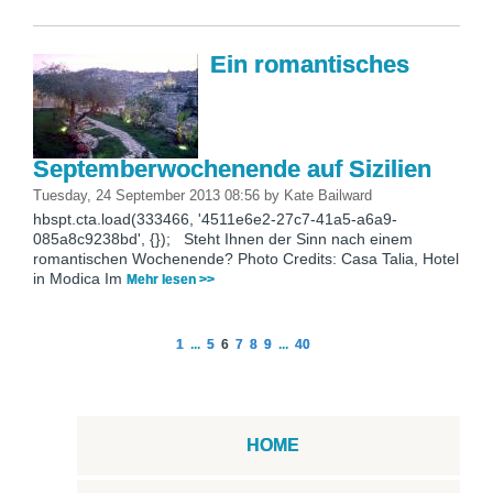
Ein romantisches
Septemberwochenende auf Sizilien
Tuesday, 24 September 2013 08:56
by
Kate Bailward
hbspt.cta.load(333466, '4511e6e2-27c7-41a5-a6a9-
085a8c9238bd', {}); Steht Ihnen der Sinn nach einem
romantischen Wochenende? Photo Credits: Casa Talia, Hotel
in Modica Im
Mehr lesen >>
1
...
5
6
7
8
9
...
40
HOME