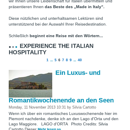
wir Ihnen unsere Leidenschaft für Italien übermitteln und
präsentieren Ihnen
das Beste des „Made in Italy“.
Diese nützlichen und unterhaltsamen Lektüren sind
unterstützend bei der Auswahl Ihrer Reisedestination.
Schließlich
beginnt eine Reise mit den Wörtern...
EXPERIENCE THE ITALIAN
HOSPITALITY
1
...
5
6
7
8
9
...
40
Ein Luxus- und
Romantikwochenende an den Seen
Monday, 11 November 2013 10:31
by
Silvia Cartotto
Wenn ich über ein romantisches Luxuswochenende hier im
Piemont nachdenke, denke ich an den Lago d'Orta und den
Lago Maggiore. LAGO d'ORTA Photo Credits: Silvia
Cartotto Dieser
Mehr lesen >>