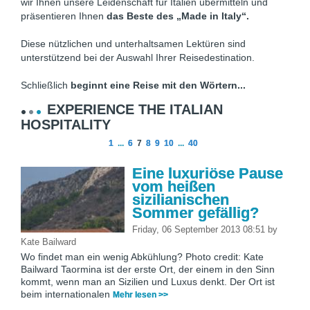
wir Ihnen unsere Leidenschaft für Italien übermitteln und
präsentieren Ihnen
das Beste des „Made in Italy“.
Diese nützlichen und unterhaltsamen Lektüren sind
unterstützend bei der Auswahl Ihrer Reisedestination.
Schließlich
beginnt eine Reise mit den Wörtern...
EXPERIENCE THE ITALIAN
HOSPITALITY
1
...
6
7
8
9
10
...
40
Eine luxuriöse Pause
vom heißen
sizilianischen
Sommer gefällig?
Friday, 06 September 2013 08:51
by
Kate Bailward
Wo findet man ein wenig Abkühlung? Photo credit: Kate
Bailward Taormina ist der erste Ort, der einem in den Sinn
kommt, wenn man an Sizilien und Luxus denkt. Der Ort ist
beim internationalen
Mehr lesen >>