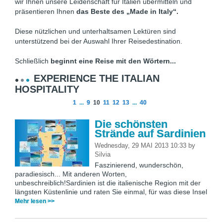
wir Ihnen unsere Leidenschaft für Italien übermitteln und
präsentieren Ihnen
das Beste des „Made in Italy“.
Diese nützlichen und unterhaltsamen Lektüren sind
unterstützend bei der Auswahl Ihrer Reisedestination.
Schließlich
beginnt eine Reise mit den Wörtern...
EXPERIENCE THE ITALIAN
HOSPITALITY
1
...
9
10
11
12
13
...
40
Die schönsten
Strände auf Sardinien
Wednesday, 29 MAI 2013 10:33
by
Silvia
Faszinierend, wunderschön,
paradiesisch... Mit anderen Worten,
unbeschreiblich!Sardinien ist die italienische Region mit der
längsten Küstenlinie und raten Sie einmal, für was diese Insel
Mehr lesen >>