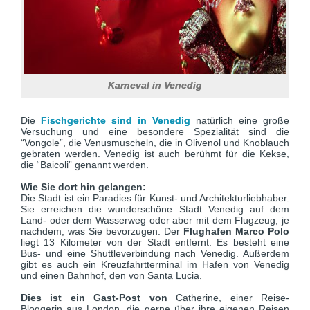
Karneval in Venedig
Die
Fischgerichte sind in Venedig
natürlich eine große
Versuchung und eine besondere Spezialität sind die
“Vongole”, die Venusmuscheln, die in Olivenöl und Knoblauch
gebraten werden. Venedig ist auch berühmt für die Kekse,
die “Baicoli” genannt werden.
Wie Sie dort hin gelangen:
Die Stadt ist ein Paradies für Kunst- und Architekturliebhaber.
Sie erreichen die wunderschöne Stadt Venedig auf dem
Land- oder dem Wasserweg oder aber mit dem Flugzeug, je
nachdem, was Sie bevorzugen. Der
Flughafen Marco Polo
liegt 13 Kilometer von der Stadt entfernt. Es besteht eine
Bus- und eine Shuttleverbindung nach Venedig. Außerdem
gibt es auch ein Kreuzfahrtterminal im Hafen von Venedig
und einen Bahnhof, den von Santa Lucia.
Dies ist ein Gast-Post von
Catherine, einer Reise-
Bloggerin aus London, die gerne über ihre eigenen Reisen