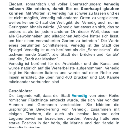
Elegant, romantisch und voller Überraschungen:
Venedig
müssen Sie erleben, damit Sie es überhaupt glauben
können
. Mit Worten ist Venedig nur schwer zu fassen und es
ist nicht möglich, Venedig mit anderen Orten zu vergleichen,
weil es keinen Ort auf der Welt gibt, der Venedig auch nur im
Geringsten ähneln würde. „Venedig hat etwas an sich, das so
anders ist als bei jedem anderen Ort dieser Welt, dass man
alle Gewohnheiten und alltäglichen Anblicke hinter sich lässt,
um hier einen verzauberten Garten zu betreten.“ Die Worte
eines berühmten Schriftstellers. Venedig ist die Stadt der
Spiegel. Venedig ist auch berühmt als die „Serenissima“, die
„schwimmende Stadt“, „die Stadt der Brücken und Kanäle“
und die „Stadt der Masken“.
Venedig ist berühmt für die Architektur und die Kunst und
wurde natürlich auf die Welterbeliste aufgenommen. Venedig
liegt im Nordosten Italiens und wurde auf einer Reihe von
Inseln errichtet, die über rund 400 Brücken und 150 Kanäle
miteinander verbunden sind.
Geschichte:
Die Legende will, dass die Stadt
Venedig
von einer Reihe
römischer Flüchtlinge entdeckt wurde, die sich hier vor den
Hunnen und Germanen versteckten. Sie bildeten die
ursprüngliche Bevölkerung von Venedig, zusammen mit
einigen Fischern, die auch als incolae lacunae oder
Lagunenbewohner bezeichnet wurden. Venedig hatte eine
starke Position in der Adria, die Marine und der Handel in
Venedig florierten.