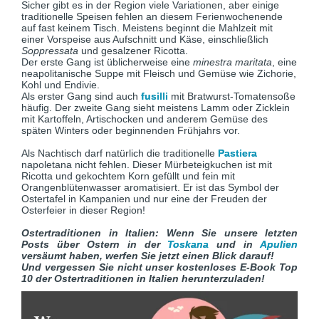
Sicher gibt es in der Region viele Variationen, aber einige
traditionelle Speisen fehlen an diesem Ferienwochenende
auf fast keinem Tisch. Meistens beginnt die Mahlzeit mit
einer Vorspeise aus Aufschnitt und Käse, einschließlich
Soppressata
und gesalzener Ricotta.
Der erste Gang ist üblicherweise eine
minestra maritata
, eine
neapolitanische Suppe mit Fleisch und Gemüse wie Zichorie,
Kohl und Endivie.
Als erster Gang sind auch
fusilli
mit Bratwurst-Tomatensoße
häufig. Der zweite Gang sieht meistens Lamm oder Zicklein
mit Kartoffeln, Artischocken und anderem Gemüse des
späten Winters oder beginnenden Frühjahrs vor.
Als Nachtisch darf natürlich die traditionelle
Pastiera
napoletana nicht fehlen. Dieser Mürbeteigkuchen ist mit
Ricotta und gekochtem Korn gefüllt und fein mit
Orangenblütenwasser aromatisiert. Er ist das Symbol der
Ostertafel in Kampanien und nur eine der Freuden der
Osterfeier in dieser Region!
Ostertraditionen in Italien: Wenn Sie unsere letzten
Posts über Ostern in der
Toskana
und in
Apulien
versäumt haben, werfen Sie jetzt einen Blick darauf!
Und vergessen Sie nicht unser kostenloses E-Book Top
10 der Ostertraditionen in Italien herunterzuladen!