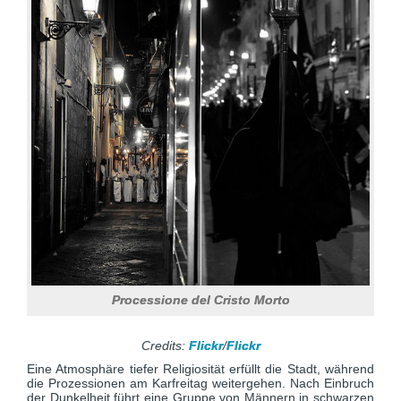
Processione del Cristo Morto
Credits:
Flickr
/
Flickr
Eine Atmosphäre tiefer Religiosität erfüllt die Stadt, während
die Prozessionen am Karfreitag weitergehen. Nach Einbruch
der Dunkelheit führt eine Gruppe von Männern in schwarzen