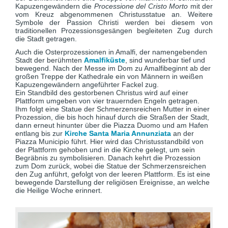
Kapuzengewändern die
Processione del Cristo Morto
mit der
vom Kreuz abgenommenen Christusstatue an. Weitere
Symbole der Passion Christi werden bei diesem von
traditionellen Prozessionsgesängen begleiteten Zug durch
die Stadt getragen.
Auch die Osterprozessionen in Amalfi, der namengebenden
Stadt der berühmten
Amalfiküste
, sind wunderbar tief und
bewegend. Nach der Messe im Dom zu Amalfibeginnt ab der
großen Treppe der Kathedrale ein von Männern in weißen
Kapuzengewändern angeführter Fackel zug.
Ein Standbild des gestorbenen Christus wird auf einer
Plattform umgeben von vier trauernden Engeln getragen.
Ihm folgt eine Statue der Schmerzensreichen Mutter in einer
Prozession, die bis hoch hinauf durch die Straßen der Stadt,
dann erneut hinunter über die Piazza Duomo und am Hafen
entlang bis zur
Kirche Santa Maria Annunziata
an der
Piazza Municipio führt. Hier wird das Christusstandbild von
der Plattform gehoben und in die Kirche gelegt, um sein
Begräbnis zu symbolisieren. Danach kehrt die Prozession
zum Dom zurück, wobei die Statue der Schmerzensreichen
den Zug anführt, gefolgt von der leeren Plattform. Es ist eine
bewegende Darstellung der religiösen Ereignisse, an welche
die Heilige Woche erinnert.