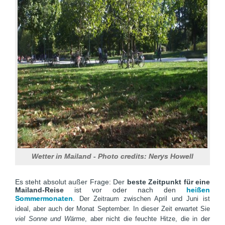
Wetter in Mailand - Photo credits: Nerys Howell
Es steht absolut außer Frage: Der
beste Zeitpunkt für eine
Mailand-Reise
ist vor oder nach den
heißen
Sommermonaten
.
Der Zeitraum zwischen April und Juni ist
ideal, aber auch der Monat September. In dieser Zeit erwartet Sie
viel Sonne und Wärme
, aber nicht die feuchte Hitze, die in der