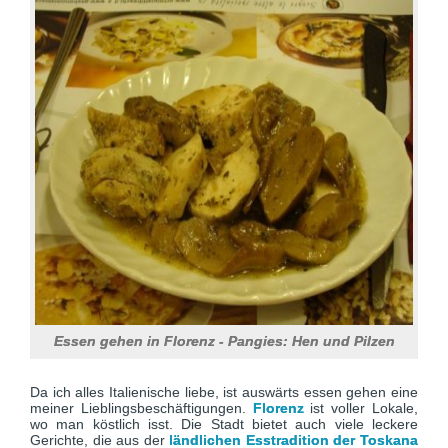
Essen gehen in Florenz - Pangies: Hen und Pilzen
Da ich alles Italienische liebe, ist auswärts essen gehen eine
meiner Lieblingsbeschäftigungen.
Florenz
ist voller Lokale,
wo man köstlich isst. Die Stadt bietet auch viele leckere
Gerichte, die aus der
ländlichen Esstradition der Toskana