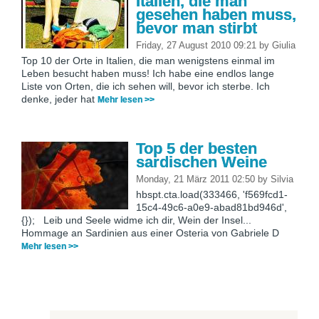
Italien, die man
gesehen haben muss,
bevor man stirbt
Friday, 27 August 2010 09:21
by
Giulia
Top 10 der Orte in Italien, die man wenigstens einmal im
Leben besucht haben muss! Ich habe eine endlos lange
Liste von Orten, die ich sehen will, bevor ich sterbe. Ich
denke, jeder hat
Mehr lesen >>
Top 5 der besten
sardischen Weine
Monday, 21 März 2011 02:50
by
Silvia
hbspt.cta.load(333466, 'f569fcd1-
15c4-49c6-a0e9-abad81bd946d',
{}); Leib und Seele widme ich dir, Wein der Insel...
Hommage an Sardinien aus einer Osteria von Gabriele D
Mehr lesen >>