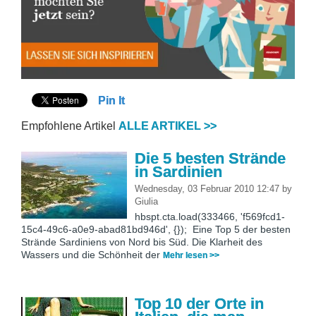
Pin It
Empfohlene Artikel
ALLE ARTIKEL >>
Die 5 besten Strände
in Sardinien
Wednesday, 03 Februar 2010 12:47
by
Giulia
hbspt.cta.load(333466, 'f569fcd1-
15c4-49c6-a0e9-abad81bd946d', {}); Eine Top 5 der besten
Strände Sardiniens von Nord bis Süd. Die Klarheit des
Wassers und die Schönheit der
Mehr lesen >>
Top 10 der Orte in