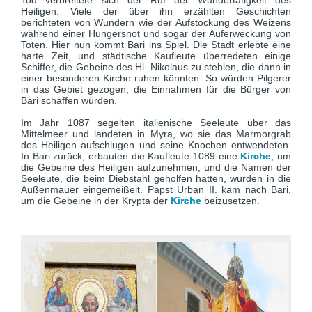
Tod verbreitete sich der Ruf der Wundertätigkeit des
Heiligen. Viele der über ihn erzählten Geschichten
berichteten von Wundern wie der Aufstockung des Weizens
während einer Hungersnot und sogar der Auferweckung von
Toten. Hier nun kommt Bari ins Spiel. Die Stadt erlebte eine
harte Zeit, und städtische Kaufleute überredeten einige
Schiffer, die Gebeine des Hl. Nikolaus zu stehlen, die dann in
einer besonderen Kirche ruhen könnten. So würden Pilgerer
in das Gebiet gezogen, die Einnahmen für die Bürger von
Bari schaffen würden.
Im Jahr 1087 segelten italienische Seeleute über das
Mittelmeer und landeten in Myra, wo sie das Marmorgrab
des Heiligen aufschlugen und seine Knochen entwendeten.
In Bari zurück, erbauten die Kaufleute 1089 eine
Kirche
, um
die Gebeine des Heiligen aufzunehmen, und die Namen der
Seeleute, die beim Diebstahl geholfen hatten, wurden in die
Außenmauer eingemeißelt. Papst Urban II. kam nach Bari,
um die Gebeine in der Krypta der
Kirche
beizusetzen.