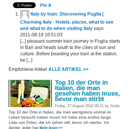
Pin It
Italy by train: Discovering Puglia |
Charming Italy - Hotels, places, what to see
and what to do when visiting Italy
says:
2011-08-19 16:51:03
[...] pleasant summer train journey in Puglia starts
in Bari and heads south to the cities of sun and
culture. Before boarding your train at the station,
be [...]
Empfohlene Artikel
ALLE ARTIKEL >>
Top 10 der Orte in
Italien, die man
gesehen haben muss,
bevor man stirbt
Friday, 27 August 2010 09:21
by
Giulia
Top 10 der Orte in Italien, die man wenigstens einmal im
Leben besucht haben muss! Ich habe eine endlos lange
Liste von Orten, die ich sehen will, bevor ich sterbe. Ich
denke, jeder hat
Mehr lesen >>