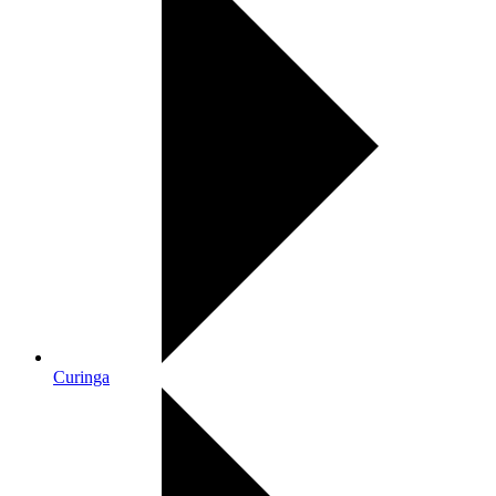
Curinga