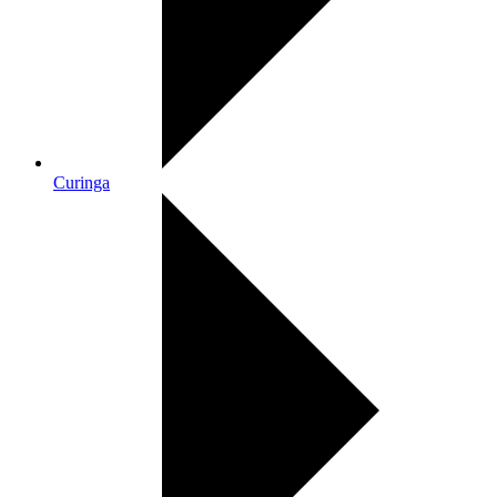
Curinga