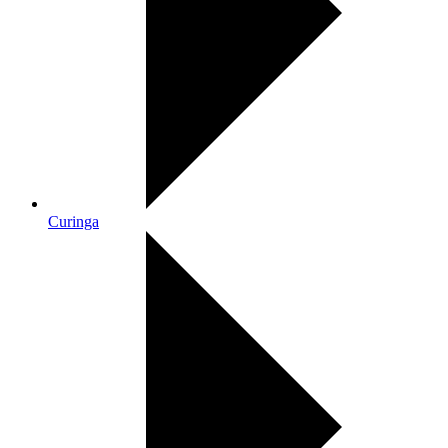
Curinga