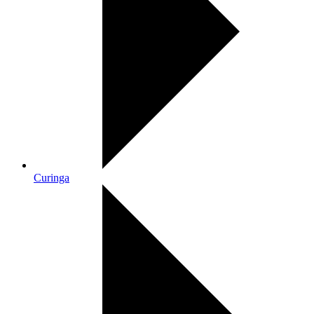
Curinga