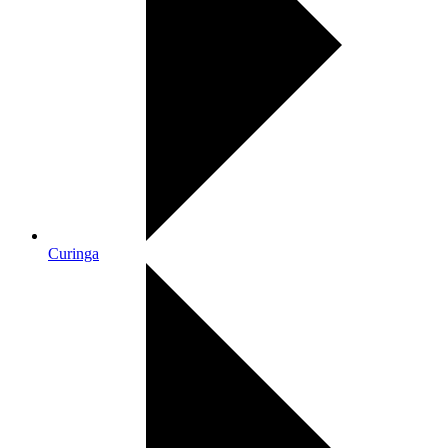
Curinga