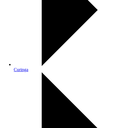
Curinga