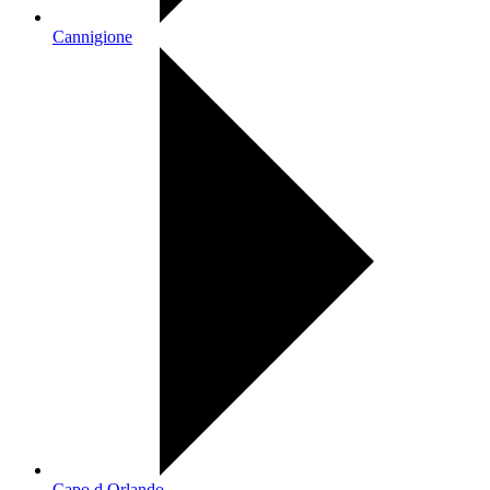
Cannigione
Capo d Orlando