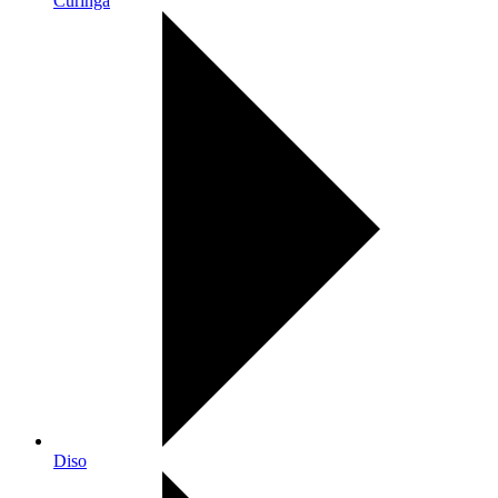
Curinga
Diso