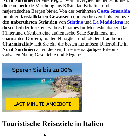
Nord-Sardinien
ist eine Region von unvergleichlicher Schönheit,
die eine perfekte Mischung aus Küstenlandschaften und
majestätischen Bergen bietet. Von der berühmten
Costa Smeralda
mit ihren
kristallklaren Gewässern
und exklusiven Lokalen bis zu
den
unberührten Stränden
von
Stintino
und
La Maddalena
ist
dieser Teil der Insel ein wahres Paradies für Meeresliebhaber. Das
Hinterland offenbart eine authentische Seite Sardiniens, mit
charmanten Dörfern, uralten Nuraghen und lokalen Traditionen.
CharmingItaly
lädt Sie ein, die besten luxuriösen Unterkünfte in
Nord-Sardinien
zu entdecken, für ein einzigartiges Erlebnis
zwischen Natur, Geschichte und Eleganz.
Touristische Reiseziele in Italien