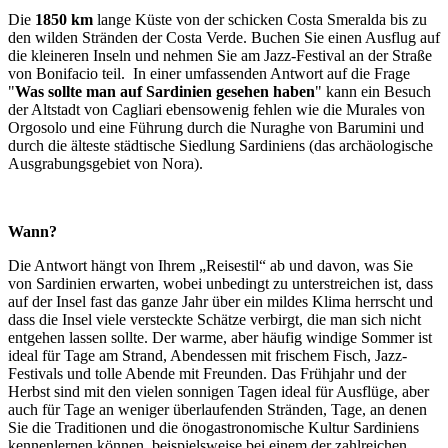
Die
1850 km
lange Küste von der schicken Costa Smeralda bis zu
den wilden Stränden der Costa Verde. Buchen Sie einen Ausflug auf
die kleineren Inseln und nehmen Sie am Jazz-Festival an der Straße
von Bonifacio teil. In einer umfassenden Antwort auf die Frage
"
Was sollte man auf Sardinien gesehen haben
" kann ein Besuch
der Altstadt von Cagliari ebensowenig fehlen wie die Murales von
Orgosolo und eine Führung durch die Nuraghe von Barumini und
durch die älteste städtische Siedlung Sardiniens (das archäologische
Ausgrabungsgebiet von Nora).
Wann?
Die Antwort hängt von Ihrem „Reisestil“ ab und davon, was Sie
von Sardinien erwarten, wobei unbedingt zu unterstreichen ist, dass
auf der Insel fast das ganze Jahr über ein mildes Klima herrscht und
dass die Insel viele versteckte Schätze verbirgt, die man sich nicht
entgehen lassen sollte. Der warme, aber häufig windige Sommer ist
ideal für Tage am Strand, Abendessen mit frischem Fisch, Jazz-
Festivals und tolle Abende mit Freunden. Das Frühjahr und der
Herbst sind mit den vielen sonnigen Tagen ideal für Ausflüge, aber
auch für Tage an weniger überlaufenden Stränden, Tage, an denen
Sie die Traditionen und die önogastronomische Kultur Sardiniens
kennenlernen können, beispielsweise bei einem der zahlreichen