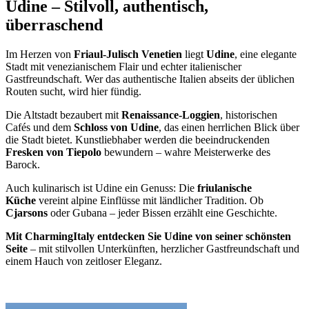
Udine – Stilvoll, authentisch,
überraschend
Im Herzen von
Friaul-Julisch Venetien
liegt
Udine
, eine elegante
Stadt mit venezianischem Flair und echter italienischer
Gastfreundschaft. Wer das authentische Italien abseits der üblichen
Routen sucht, wird hier fündig.
Die Altstadt bezaubert mit
Renaissance-Loggien
, historischen
Cafés und dem
Schloss von Udine
, das einen herrlichen Blick über
die Stadt bietet. Kunstliebhaber werden die beeindruckenden
Fresken von Tiepolo
bewundern – wahre Meisterwerke des
Barock.
Auch kulinarisch ist Udine ein Genuss: Die
friulanische
Küche
vereint alpine Einflüsse mit ländlicher Tradition. Ob
Cjarsons
oder Gubana – jeder Bissen erzählt eine Geschichte.
Mit CharmingItaly entdecken Sie Udine von seiner schönsten
Seite
– mit stilvollen Unterkünften, herzlicher Gastfreundschaft und
einem Hauch von zeitloser Eleganz.