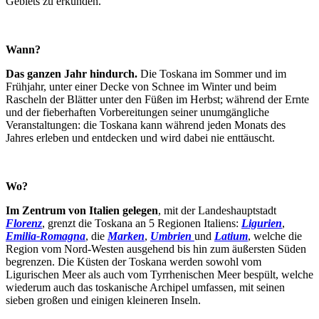
Gebiets zu erkunden.
Wann?
Das ganzen Jahr hindurch.
Die Toskana im Sommer und im
Frühjahr, unter einer Decke von Schnee im Winter und beim
Rascheln der Blätter unter den Füßen im Herbst; während der Ernte
und der fieberhaften Vorbereitungen seiner unumgängliche
Veranstaltungen: die Toskana kann während jeden Monats des
Jahres erleben und entdecken und wird dabei nie enttäuscht.
Wo?
Im Zentrum von Italien gelegen
, mit der Landeshauptstadt
Florenz
, grenzt die Toskana an 5 Regionen Italiens:
Ligurien
,
Emilia-Romagna
, die
Marken
,
Umbrien
und
Latium
, welche die
Region vom Nord-Westen ausgehend bis hin zum äußersten Süden
begrenzen. Die Küsten der Toskana werden sowohl vom
Ligurischen Meer als auch vom Tyrrhenischen Meer bespült, welche
wiederum auch das toskanische Archipel umfassen, mit seinen
sieben großen und einigen kleineren Inseln.