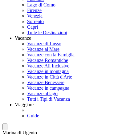
Lago di Como
Firenze
Venezia
Sorrento
Capri
Tutte le Destinazioni
Vacanze
Vacanze di Lusso
Vacanze al Mare
Vacanze con la Famiglia
Vacanze Romantiche
Vacanze All Inclusive
Vacanze in montagna
Vacanze in Città d'Arte
Vacanze Benessere
Vacanze in campagna
Vacanze al lago
Tutti i Tipi di Vacanza
Viaggiare
Guide
Marina di Ugento