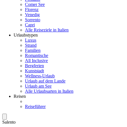
Comer See
Florenz
Venedig
Sorrento
Capri
Alle Reiseziele in Italien
Urlaubstypen
Luxus
Strand
Familien
Romantische
All Inclusive
Bergferien
Kunststadt
Wellness-Urlaub
Urlaub auf dem Lande
Urlaub am See
Alle Urlaubsarten in Italien
Reisen
Reiseführer
Salento