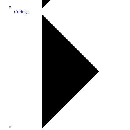
Curinga