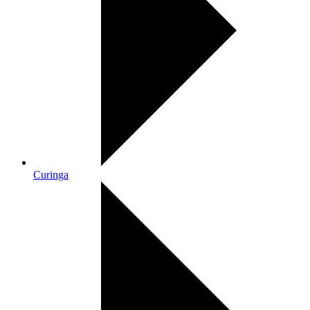
Curinga