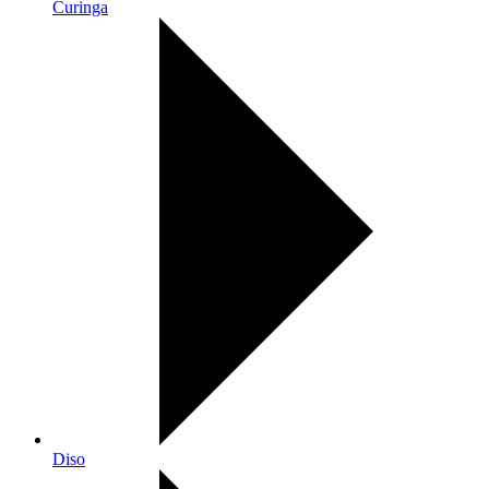
Curinga
Diso