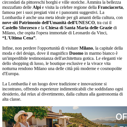
circondati da pittoreschi borghi e ville storiche. Ammira la bellezza
mozzafiato delle
Alpi
e visita la celebre regione della
Franciacorta
,
famosa per i suoi pregiati vini e i panorami suggestivi. La
Lombardia è anche una meta ideale per gli amanti della cultura, con
nove siti Patrimonio dell'Umanità dell'UNESCO
, tra cui il
Castello Sforzesco
e la
Chiesa di Santa Maria delle Grazie
di
Milano, che ospita l'opera immortale di Leonardo da Vinci,
“L'Ultima Cena”
.
Infine, non perdere l'opportunità di visitare
Milano
, la capitale della
moda e del design, dove il magnifico
Duomo
in marmo bianco è
un'imperdibile testimonianza dell'architettura gotica. Le eleganti vie
dello shopping di lusso, le boutique esclusive e la vivace vita
notturna rendono Milano una delle città più moderne e cosmopolite
d'Europa.
La Lombardia è un luogo dove tradizione e innovazione si
incontrano, offrendo esperienze indimenticabili che soddisfano ogni
desiderio, dal relax al divertimento, dalla cultura alla gastronomia di
alta classe.