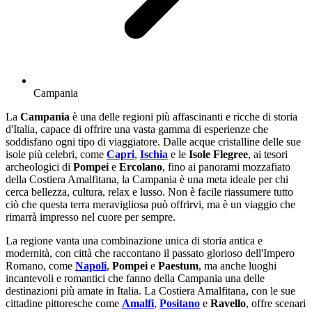
Campania
La
Campania
è una delle regioni più affascinanti e ricche di storia
d'Italia, capace di offrire una vasta gamma di esperienze che
soddisfano ogni tipo di viaggiatore. Dalle acque cristalline delle sue
isole più celebri, come
Capri
,
Ischia
e le
Isole Flegree
, ai tesori
archeologici di
Pompei
e
Ercolano
, fino ai panorami mozzafiato
della Costiera Amalfitana, la Campania è una meta ideale per chi
cerca bellezza, cultura, relax e lusso. Non è facile riassumere tutto
ciò che questa terra meravigliosa può offrirvi, ma è un viaggio che
rimarrà impresso nel cuore per sempre.
La regione vanta una combinazione unica di storia antica e
modernità, con città che raccontano il passato glorioso dell'Impero
Romano, come
Napoli
,
Pompei
e
Paestum
, ma anche luoghi
incantevoli e romantici che fanno della Campania una delle
destinazioni più amate in Italia. La Costiera Amalfitana, con le sue
cittadine pittoresche come
Amalfi
,
Positano
e
Ravello
, offre scenari