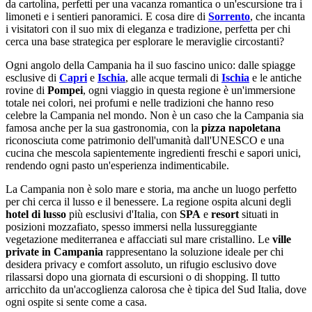
da cartolina, perfetti per una vacanza romantica o un'escursione tra i
limoneti e i sentieri panoramici. E cosa dire di
Sorrento
, che incanta
i visitatori con il suo mix di eleganza e tradizione, perfetta per chi
cerca una base strategica per esplorare le meraviglie circostanti?
Ogni angolo della Campania ha il suo fascino unico: dalle spiagge
esclusive di
Capri
e
Ischia
, alle acque termali di
Ischia
e le antiche
rovine di
Pompei
, ogni viaggio in questa regione è un'immersione
totale nei colori, nei profumi e nelle tradizioni che hanno reso
celebre la Campania nel mondo. Non è un caso che la Campania sia
famosa anche per la sua gastronomia, con la
pizza napoletana
riconosciuta come patrimonio dell'umanità dall'UNESCO e una
cucina che mescola sapientemente ingredienti freschi e sapori unici,
rendendo ogni pasto un'esperienza indimenticabile.
La Campania non è solo mare e storia, ma anche un luogo perfetto
per chi cerca il lusso e il benessere. La regione ospita alcuni degli
hotel di lusso
più esclusivi d'Italia, con
SPA
e
resort
situati in
posizioni mozzafiato, spesso immersi nella lussureggiante
vegetazione mediterranea e affacciati sul mare cristallino. Le
ville
private in Campania
rappresentano la soluzione ideale per chi
desidera privacy e comfort assoluto, un rifugio esclusivo dove
rilassarsi dopo una giornata di escursioni o di shopping. Il tutto
arricchito da un'accoglienza calorosa che è tipica del Sud Italia, dove
ogni ospite si sente come a casa.