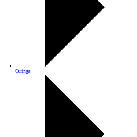
Curinga