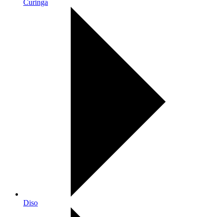
Curinga
Diso