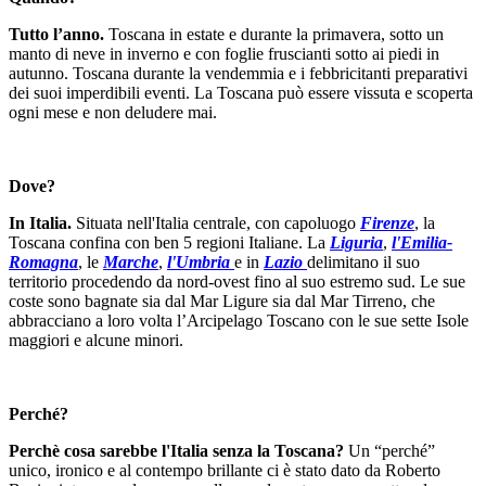
Tutto l’anno.
Toscana in estate e durante la primavera, sotto un
manto di neve in inverno e con foglie fruscianti sotto ai piedi in
autunno. Toscana durante la vendemmia e i febbricitanti preparativi
dei suoi imperdibili eventi. La Toscana può essere vissuta e scoperta
ogni mese e non deludere mai.
Dove?
In Italia.
Situata nell'Italia centrale, con capoluogo
Firenze
, la
Toscana confina con ben 5 regioni Italiane. La
Liguria
,
l'Emilia-
Romagna
, le
Marche
,
l'Umbria
e in
Lazio
delimitano il suo
territorio procedendo da nord-ovest fino al suo estremo sud. Le sue
coste sono bagnate sia dal Mar Ligure sia dal Mar Tirreno, che
abbracciano a loro volta l’Arcipelago Toscano con le sue sette Isole
maggiori e alcune minori.
Perché?
Perchè cosa sarebbe l'Italia senza la Toscana?
Un “perché”
unico, ironico e al contempo brillante ci è stato dato da Roberto