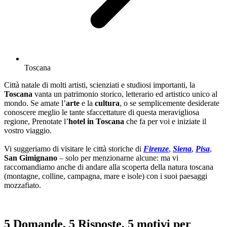
Toscana
Città natale di molti artisti, scienziati e studiosi importanti, la
Toscana
vanta un patrimonio storico, letterario ed artistico unico al
mondo. Se amate l’
arte
e la
cultura
, o se semplicemente desiderate
conoscere meglio le tante sfaccettature di questa meravigliosa
regione, Prenotate l’
hotel in Toscana
che fa per voi e iniziate il
vostro viaggio.
Vi suggeriamo di visitare le città storiche di
Firenze
,
Siena
,
Pisa
,
San Gimignano
– solo per menzionarne alcune: ma vi
raccomandiamo anche di andare alla scoperta della natura toscana
(montagne, colline, campagna, mare e isole) con i suoi paesaggi
mozzafiato.
5 Domande, 5 Risposte, 5 motivi per