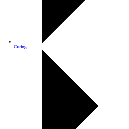
Curinga